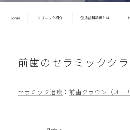
Home
クリニック
紹介
包括歯科診療
とは
（
前歯のセラミッククラ
セラミック治療
：
前歯クラウン（オー