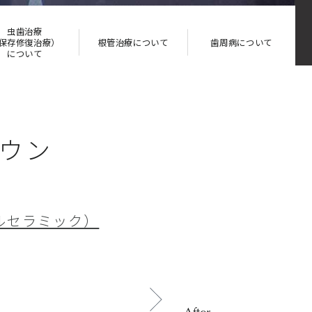
虫歯治療
保存修復治療）
根管治療に
ついて
歯周病に
ついて
について
ウン
ルセラミック）