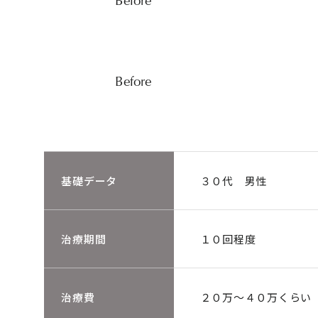
基礎データ
３０代 男性
治療期間
１０回程度
治療費
２０万〜４０万くらい